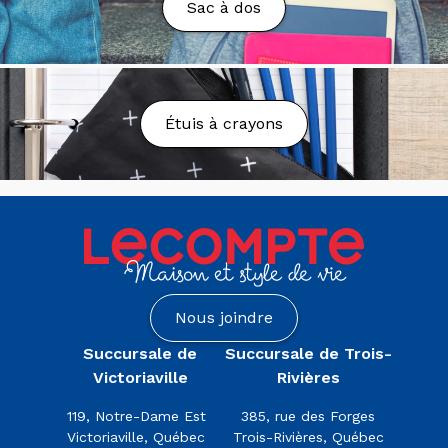
Sac à dos
Votre colis sera préparé et livré dans un délai de 2 à
7 jours ouvrables.
Vous n’avez toujours rien reçu?
Étuis à crayons
Envoyez un courriel à l’adresse suivante:
serviceweb@maglecompte.ca
Politique de retours
Vous souhaitez retourner ou échanger votre
commande pour une raison quelconque? Nous
sommes là pour vous assister. Vous avez 30 jours
suivant la réception de votre commande pour
Nous joindre
retourner la marchandise en magasin. Vous pouvez
retourner votre produit en succursale et obtenir un
Succursale de
Succursale de Trois-
échange ou un remboursement. Ce dernier sera émis
Victoriaville
Rivières
par l’entremise de votre méthode initiale de
paiement.
119, Notre-Dame Est
385, rue des Forges
Victoriaville, Québec
Trois-Rivières, Québec