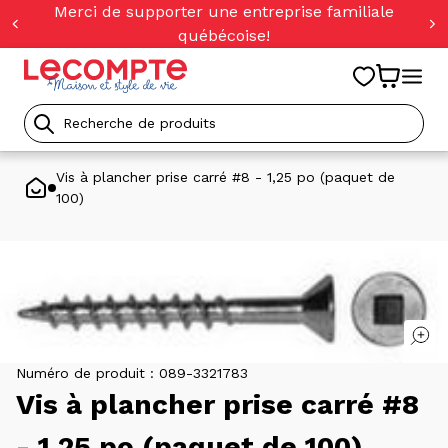
orer
Merci de supporter une entreprise familiale
t
québécoise!
ser
u
tenu
Recherche
de
Vis à plancher prise carré #8 - 1,25 po (paquet de
100)
produits
Numéro de produit :
089-3321783
Vis à plancher prise carré #8
- 1,25 po (paquet de 100)