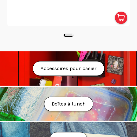
et devront être transférés depuis une autre
succursale. Vous recevrez un courriel de notification
lorsque votre commande sera prête. Pour récupérer
votre commande, veuillez présenter ce courriel ainsi
qu'une pièce d'identité valide avec photo à l'une des
caisses du magasin sélectionné.
Livraison
Nous proposons la livraison partout au Québec au
Accessoires pour casier
tarif fixe de 9.99$.
La livraison est gratuite à partir
de 75$ d'achat avant taxes* sauf exception. Nous
nous réservons le droit d'annuler la commande ou
d'ajuster les frais en cas de coûts de transport trop
élevés, sous réserve de votre approbation.
Boîtes à lunch
Nous pouvons livrer dans les boîtes postales (PO
Box), toutefois des frais additionnels peuvent être
demandés.
Délai de Livraison