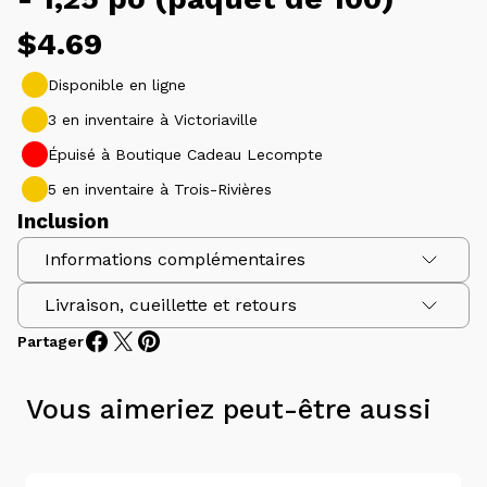
Prix
$4.69
habituel
Disponible en ligne
3 en inventaire à Victoriaville
Épuisé à Boutique Cadeau Lecompte
5 en inventaire à Trois-Rivières
Inclusion
Informations complémentaires
Livraison, cueillette et retours
Dimension
1,25 po
Partager
Produits
Emballage
100 unités
Nous nous efforçons de fournir des informations,
Vous aimeriez peut-être aussi
descriptions et images précises de nos produits.
Cependant, veuillez noter que nous ne pouvons
garantir l'exactitude de chaque produit fourni. Les