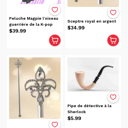
récente
Date, de
la plus
Peluche Magpie l'oiseau
Sceptre royal en argent
récente
guerrière de la K-pop
$34.99
$39.99
à la plus
ancienne
Popularité
Prix
$60.00
$0.00
Disponibilité
Pipe de détective à la
Boutique
Sherlock
Cadeau
$5.99
Lecompte