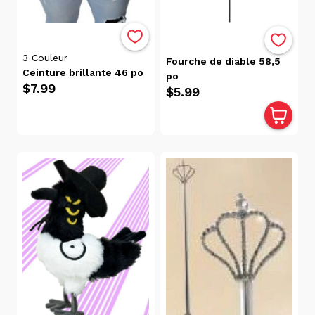
par
Avis
Pertinence
Alphabétique,
3
Couleur
Fourche de diable 58,5
de A à Z
Ceinture brillante 46 po
po
$7.99
Alphabétique,
$5.99
de Z à A
Prix:
faible
à
élevé
Prix:
élevé
à
faible
Date, de
la plus
ancienne
à la plus