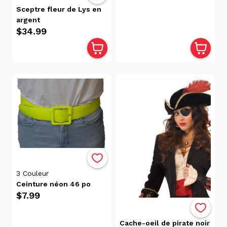
(105)
Sceptre fleur de Lys en
Trois-
argent
Rivières
$34.99
(29)
Victoriaville
(1)
Catégories
Accessoires
D'Halloween
(107)
Autres
(107)
Costume
3
Couleur
Ceinture néon 46 po
Petit Prix
$7.99
(1)
Halloween
(107)
Cache-oeil de pirate noir