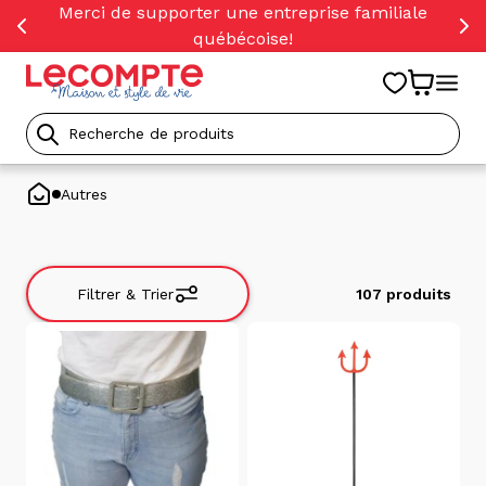
orer
Merci de supporter une entreprise familiale
t
québécoise!
ser
u
tenu
Recherche
de
Autres
produits
Filtrer & Trier
107 produits
Filtrer
&
Trier
Trier