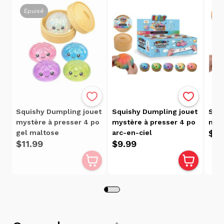
Épuisé
Squishy Dumpling jouet
Squishy Dumpling jouet
Squi
mystère à presser 4 po
mystère à presser 4 po
myst
$9.
gel maltose
arc-en-ciel
$11.99
$9.99