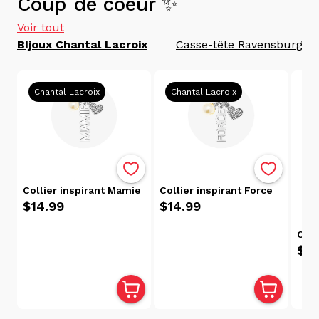
Coup de coeur ✨
Voir tout
BIjoux Chantal Lacroix
Casse-tête Ravensburger
Chantal Lacroix
Chantal Lacroix
Ch
Collier inspirant Mamie
Collier inspirant Force
$14.99
$14.99
Coll
$14