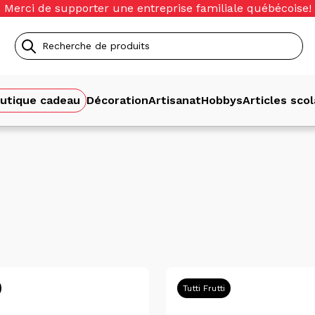
Merci de supporter une entreprise familiale québécoise!
Recherche
de
utique cadeau
Décoration
Artisanat
Hobbys
Articles scol
produits
Tutti Frutti