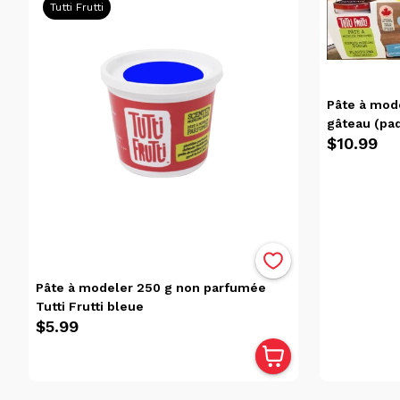
Tutti Frutti
Date, de
la plus
ancienne
à la plus
récente
Pâte à mode
Date, de
gâteau (paq
la plus
$10.99
récente
à la plus
ancienne
Popularité
Pâte à modeler 250 g non parfumée
Prix
Tutti Frutti bleue
$5.99
$17.00
$0.00