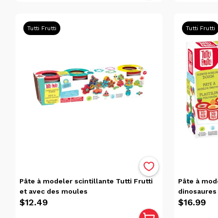
(16)
Pâtes À
Tutti Frutti
Modeler Et
Tutti Frutti
Accessoires
(16)
Pâtes À
Modeler Et
Accessoires
(16)
Tous
Les
Produits
(16)
Pâte à modeler scintillante Tutti Frutti
Pâte à mode
Marque
et avec des moules
dinosaures
Tutti
$12.49
$16.99
Frutti
(13)