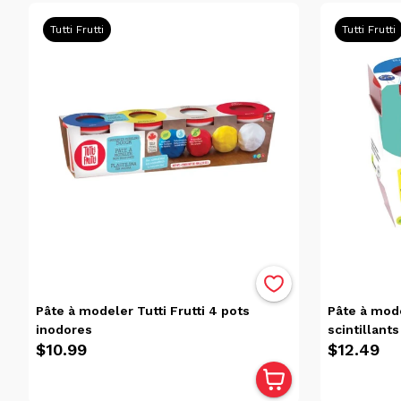
Disponibilité
Victoriaville
Tutti Frutti
Tutti Frutti
(16)
Trois-
Rivières
(7)
Catégories
Hobbys
(16)
Pâtes À
Modeler
(16)
Pâtes À
Pâte à modeler Tutti Frutti 4 pots
Pâte à mode
Modeler
inodores
scintillants
(16)
$10.99
$12.49
Pâtes À
Modeler