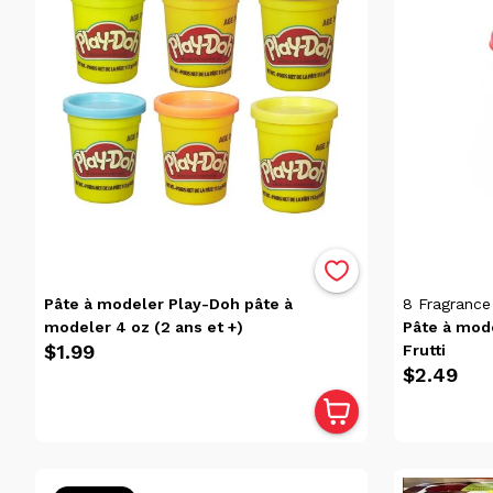
Trier
Trier
par
Avis
Pertinence
Alphabétique,
de A à Z
Alphabétique,
de Z à A
Prix:
Pâte à modeler Play-Doh pâte à
8
Fragrance
faible
modeler 4 oz (2 ans et +)
Pâte à mod
à
$1.99
Frutti
$2.49
élevé
Prix:
élevé
à
faible