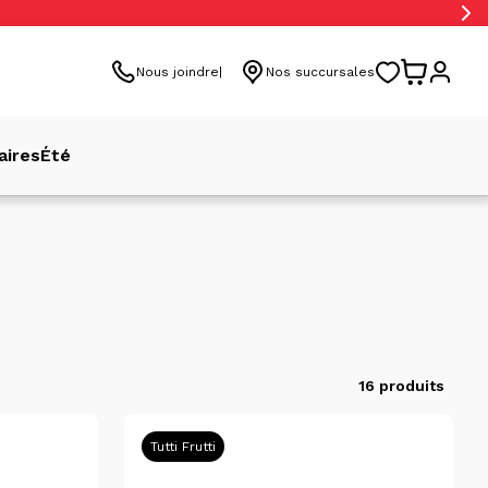
Nous joindre
Nos succursales
aires
Été
16 produits
Tutti Frutti