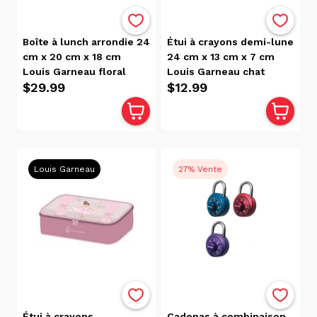
Cadenas
(2)
Casiers
Boîte à lunch arrondie 24
Étui à crayons demi-lune
D'étudiant
cm x 20 cm x 18 cm
24 cm x 13 cm x 7 cm
Louis Garneau floral
Louis Garneau chat
(accessoires)
$29.99
$12.99
(20)
Coup
De
Coeur
Scolaire
Louis Garneau
27% Vente
(16)
Cuisine
(14)
En
Rabais
(5)
Étuis À
Crayons
(21)
Étui à crayons
Cadenas à combinaison