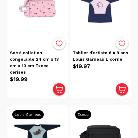
Five
Star
(2)
Trailblazer
(2)
Dudley
(1)
Sac à collation
Tablier d'artiste 6 à 8 ans
Hilroy
congelable 24 cm x 13
Louis Garneau Licorne
(1)
$19.97
cm x 10 cm Execo
Packsac
cerises
(1)
$19.99
Sail
Away
(1)
Selectum
(1)
Louis Garneau
Execo
Topo
(1)