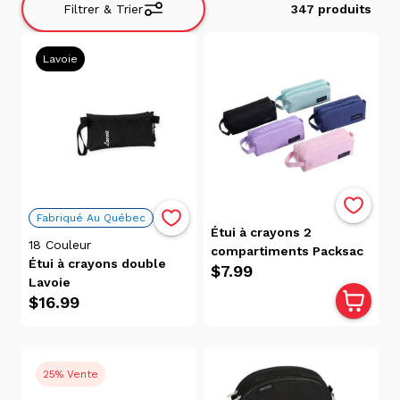
Filtrer & Trier
347 produits
Filtrer
Lavoie
&
Trier
Trier
par
Avis
Pertinence
Fabriqué Au Québec
Étui à crayons 2
Alphabétique,
18
Couleur
compartiments Packsac
de A à Z
Étui à crayons double
$7.99
Alphabétique,
Lavoie
de Z à A
$16.99
Prix:
faible
à
25% Vente
élevé