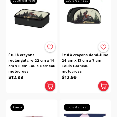
(7)
Louis Garneau
Louis Garneau
Gazoo
(6)
Maped
(5)
Volkano
(5)
Bench
(3)
Étui à crayons
Étui à crayons demi-lune
Skechers
rectangulaire 22 cm x 14
24 cm x 13 cm x 7 cm
(3)
cm x 8 cm Louis Garneau
Louis Garneau
Smash
motocross
motocross
(3)
$12.99
$12.99
Cleo
(2)
Cléo
(2)
Corrosif
Execo
Louis Garneau
(2)