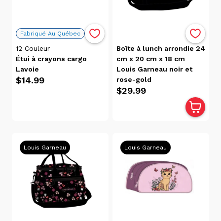
$119.00
$0.00
Fabriqué Au Québec
Disponibilité
12
Couleur
Boîte à lunch arrondie 24
Victoriaville
Étui à crayons cargo
cm x 20 cm x 18 cm
Lavoie
Louis Garneau noir et
(337)
$14.99
rose-gold
Trois-
$29.99
Rivières
(184)
Catégories
Louis Garneau
Louis Garneau
Boîtes
À
Lunch
(15)
Cadenas
(7)