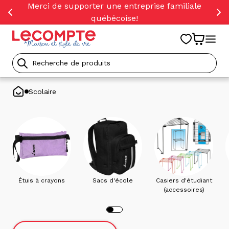
orer
Merci de supporter une entreprise familiale
t
québécoise!
ser
u
tenu
Recherche
de
Scolaire
produits
Étuis à crayons
Sacs d'école
Casiers d'étudiant
(accessoires)