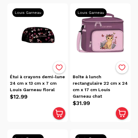
Louis Garneau
Louis Garneau
Marque
Louis
Garneau
(88)
Execo
(58)
Roots
(24)
Étui à crayons demi-lune
Boîte à lunch
Off
24 cm x 13 cm x 7 cm
rectangulaire 22 cm x 24
Track
Louis Garneau floral
cm x 17 cm Louis
(15)
$12.99
Garneau chat
Oro
$31.99
(12)
Lavoie
(11)
Geo