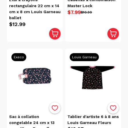
Fournitures
rectangulaire 22 cm x 14
Master Lock
Scolaires Et
$7.99
cm x 8 cm Louis Garneau
$10.99
ballet
Articles De
$12.99
Bureau
(347)
Lunch
(13)
Matériel
Execo
Louis Garneau
D'art Et
D'artisanat
(2)
Peinture
(2)
Peintures,
Vernis Et
Accessoires
(2)
Sac à collation
Tablier d'artiste 6 à 8 ans
Petit
congelable 24 cm x 13
Louis Garneau Fleurs