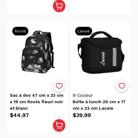
Sacs À
Soulier
(29)
Sacs
Roots
Lavoie
D'école
(90)
Santé
Et
Beauté
(1)
Scolaire
(347)
Tabliers
Sac à dos 47 cm x 33 cm
9
Couleur
D'artiste
x 19 cm Roots fleuri noir
Boîte à lunch 26 cm x 17
(24)
et blanc
cm x 23 cm Lavoie
Tous
$44.97
$39.99
Les
Produits
(347)