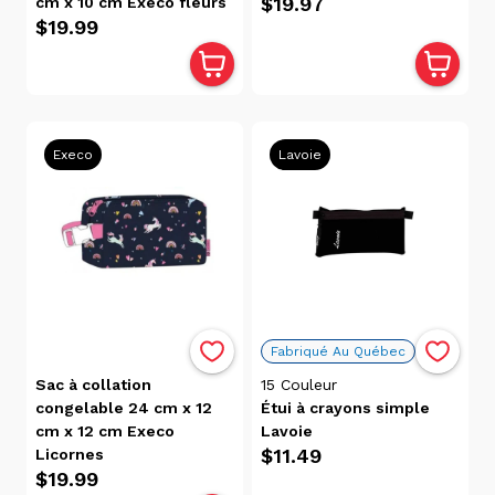
Prix
$19.97
cm x 10 cm Execo fleurs
$19.99
Scolaire
(3)
Produits
D'ici
(4)
Sacs À
Execo
Lavoie
Collation
Réutilisables
(1)
Sacs
À
Dos
(30)
Sacs À
Fabriqué Au Québec
Lunch
Sac à collation
15
Couleur
(87)
congelable 24 cm x 12
Étui à crayons simple
Sacs À
cm x 12 cm Execo
Lavoie
Lunch
$11.49
Licornes
(13)
$19.99