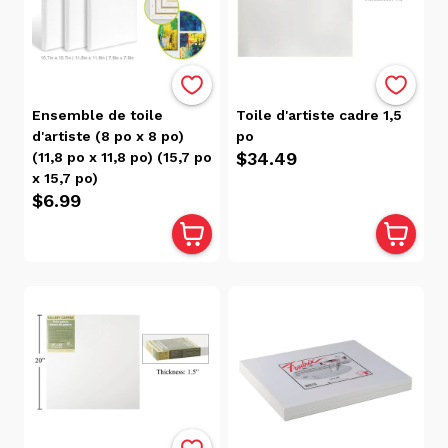
(21)
Produits
D'ici
(1)
Rentrée
Des
Ensemble de toile
Toile d'artiste cadre 1,5
Artistes
d'artiste (8 po x 8 po)
po
$34.49
(19)
(11,8 po x 11,8 po) (15,7 po
x 15,7 po)
Tous
$6.99
Les
Produits
(21)
Marque