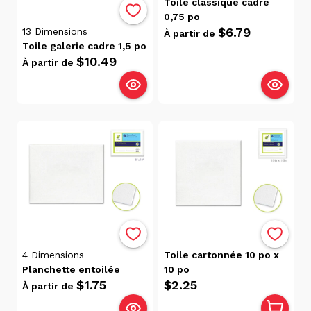
Toile classique cadre
récente
0,75 po
Date, de
$6.79
13
Dimensions
À partir de
la plus
Toile galerie cadre 1,5 po
récente
$10.49
À partir de
à la plus
ancienne
Popularité
Prix
$57.00
$0.00
Disponibilité
4
Dimensions
Toile cartonnée 10 po x
Victoriaville
Planchette entoilée
10 po
(21)
$1.75
$2.25
À partir de
Trois-