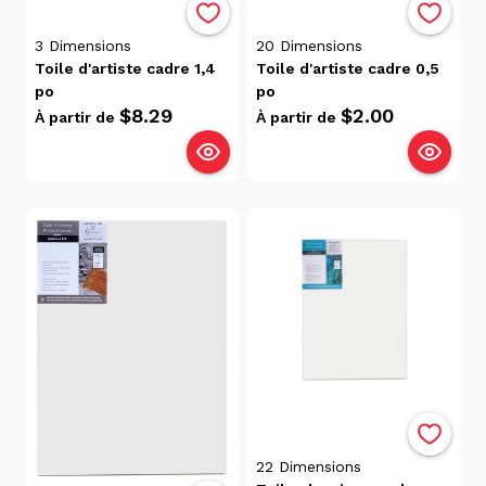
par
Avis
3
Dimensions
20
Dimensions
Pertinence
Toile d'artiste cadre 1,4
Toile d'artiste cadre 0,5
Alphabétique,
po
po
de A à Z
$8.29
$2.00
À partir de
À partir de
Alphabétique,
de Z à A
Prix:
faible
à
élevé
Prix:
élevé
à
faible
Date, de
la plus
ancienne
22
Dimensions
à la plus