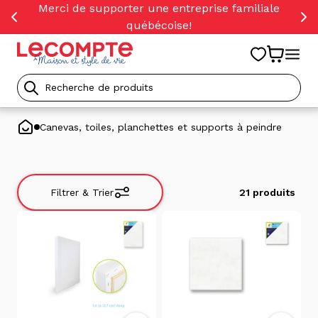
orer
Merci de supporter une entreprise familiale
t
québécoise!
ser
u
tenu
Recherche
de
Canevas, toiles, planchettes et supports à peindre
produits
Filtrer & Trier
21 produits
Filtrer
&
Trier
Trier