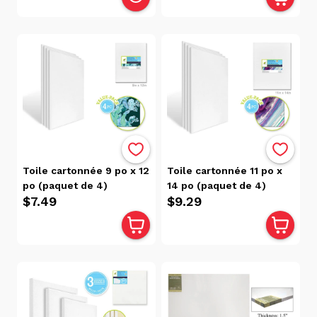
Rivières
(13)
Catégories
Canevas,
Toiles,
Planchettes
Et
Supports À
Toile cartonnée 9 po x 12
Toile cartonnée 11 po x
Peindre
po (paquet de 4)
14 po (paquet de 4)
(21)
$7.49
$9.29
Matériel
D'art Et
D'artisanat
(21)
Peintures,
Vernis Et
Accessoires