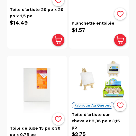
Toile d'artiste 20 po x 20
po x 1,5 po
$14.49
Planchette entoilée
$1.57
Fabriqué Au Québec
Toile d'artiste sur
chevalet 2,36 po x 3,15
po
Toile de luxe 15 po x 30
$2.75
po x 0,75 po