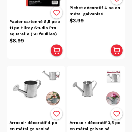
En
Pichet décoratif 4 po en
Coton
métal galvanisé
(2)
$3.99
Papier cartonné 8,5 po x
En
11 po Hilroy Studio Pro
Rabais
aquarelle (50 feuilles)
(1)
$8.99
Essentiels
De
Bureau
(2)
Fournitures
En Bois
(44)
Fournitures
Scolaires Et
Articles De
Bureau
(2)
Fusils À
Arrosoir décoratif 4 po
Arrosoir décoratif 3,5 po
Colle
en métal galvanisé
en métal galvanisé
Chaude