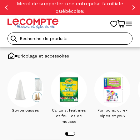
orer
Merci de supporter une entreprise familiale
t
québécoise!
ser
u
tenu
Recherche
de
Bricolage et accessoires
produits
Styromousses
Cartons, feutrines
Pompons, cure-
et feuilles de
pipes et yeux
mousse