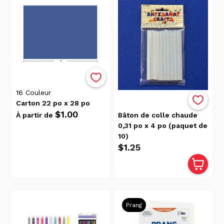
élevé
Prix:
élevé
à
faible
Date, de
la plus
ancienne
16
Couleur
à la plus
Carton 22 po x 28 po
récente
$1.00
À partir de
Bâton de colle chaude
Date, de
0,31 po x 4 po (paquet de
la plus
10)
récente
$1.25
à la plus
ancienne
Popularité
Prang
Prix