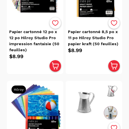
(16)
Autres
(34)
Bricolage
Et
Papier cartonné 12 po x
Papier cartonné 8,5 po x
Accessoires
12 po Hilroy Studio Pro
11 po Hilroy Studio Pro
(268)
impression fantaisie (50
papier kraft (50 feuilles)
Cartons,
$8.99
feuilles)
$8.99
Feutrines
Et
Feuilles
De
Mousse
Hilroy
(19)
Citrouille
En Verre
(2)
DIY
Sac