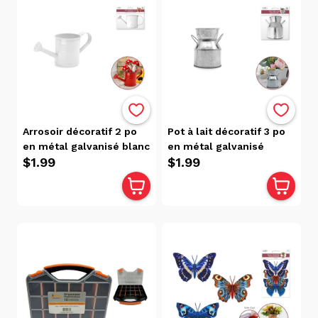
D'artisanat
(43)
Répliques
Miniatures
(17)
Styromousses
(15)
Tous
Arrosoir décoratif 2 po
Pot à lait décoratif 3 po
Les
en métal galvanisé blanc
en métal galvanisé
Produits
$1.99
$1.99
(268)
Marque
Hilroy
(3)
Crayola
(1)
Prang