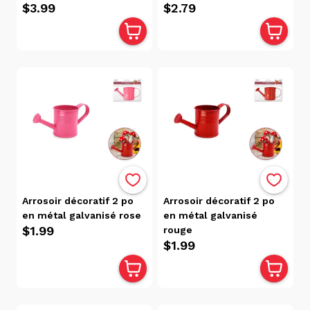
$3.99
$2.79
(11)
Matériel
D'art Et
D'artisanat
(268)
Outils
(16)
Plumes
Et
Paillettes
(22)
Pompons,
Arrosoir décoratif 2 po
Arrosoir décoratif 2 po
Cure-
en métal galvanisé rose
en métal galvanisé
Pipes Et
$1.99
rouge
$1.99
Yeux
(29)
Rangement
Pour
Matériel