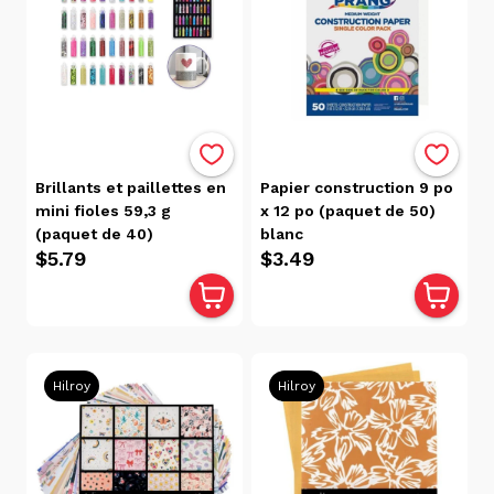
$13.00
$0.00
Disponibilité
Victoriaville
(261)
Brillants et paillettes en
Papier construction 9 po
Trois-
mini fioles 59,3 g
x 12 po (paquet de 50)
Rivières
(paquet de 40)
blanc
(149)
$5.79
$3.49
Boutique
Cadeau
Lecompte
(1)
Hilroy
Hilroy
Catégories
Aimants