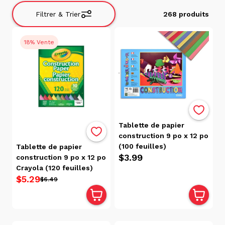
Filtrer & Trier
268 produits
Filtrer
18% Vente
&
Trier
Trier
par
Avis
Tablette de papier
Pertinence
construction 9 po x 12 po
Alphabétique,
(100 feuilles)
Tablette de papier
de A à Z
$3.99
construction 9 po x 12 po
Alphabétique,
Crayola (120 feuilles)
de Z à A
$5.29
$6.49
Prix:
faible
à