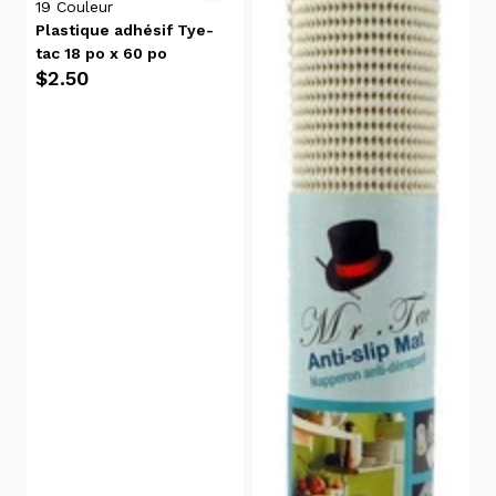
par
19
Couleur
Plastique adhésif Tye-
Avis
tac 18 po x 60 po
Pertinence
$2.50
Alphabétique,
de A à Z
Alphabétique,
de Z à A
Prix:
faible
à
élevé
Prix:
élevé
à
faible
Date, de
la plus
ancienne
à la plus