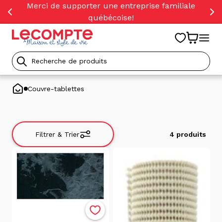
orer
Merci de supporter une entreprise familiale
t
québécoise!
ser
u
tenu
Recherche
de
Couvre-tablettes
produits
Filtrer & Trier
4 produits
Filtrer
&
Trier
Trier