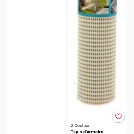
récente
Date, de
la plus
récente
à la plus
ancienne
Popularité
Prix
$7.00
$0.00
Disponibilité
Victoriaville
(4)
2
Couleur
Trois-
Tapis d'armoire