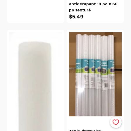
Rivières
antidérapant 18 po x 60
(3)
po texturé
$5.49
Catégories
Articles
Pratiques
Pour La
Maison
(4)
Couvre-
Tablettes
(4)
Rangement
(utilitaire)
(4)
Tous
Les
Produits