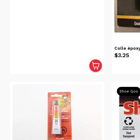
Disponibilité
Victoriaville
(22)
Trois-
Rivières
(20)
Colle épox
$3.25
Catégories
Articles
Pratiques
Pour La
Maison
Shoe Goo
(22)
Colles
(22)
Quincaillerie
(22)
Tous