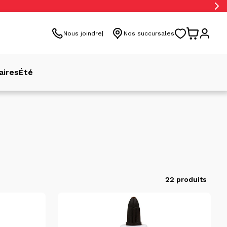
Nous joindre
Nos succursales
aires
Été
22 produits