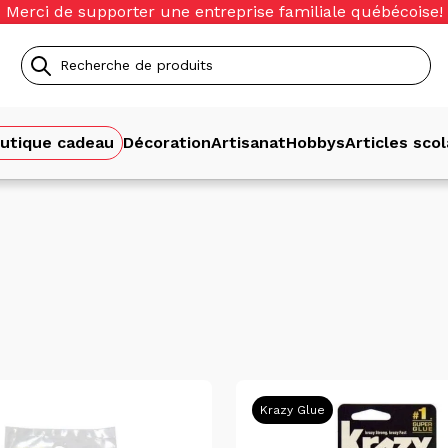
Merci de supporter une entreprise familiale québécoise!
Recherche
de
utique cadeau
Décoration
Artisanat
Hobbys
Articles scol
produits
Krazy Glue