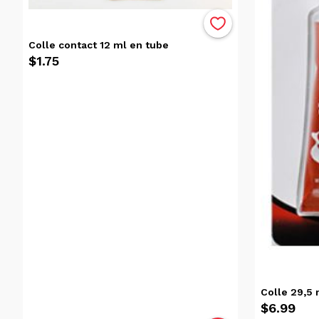
Les
Produits
(22)
Colle contact 12 ml en tube
$1.75
Marque
Titan
(8)
Krazy
Glue
(2)
Lepage
(2)
Gorilla
Glue
(1)
Rapid
Colle 29,5
Grip
$6.99
(1)