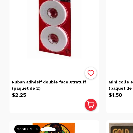
Trier
Trier
par
Avis
Pertinence
Alphabétique,
de A à Z
Alphabétique,
de Z à A
Prix:
Ruban adhésif double face Xtratuff
Mini colle 
faible
(paquet de 2)
(paquet de 
à
$2.25
$1.50
élevé
Prix:
élevé
à
faible
Gorilla Glue