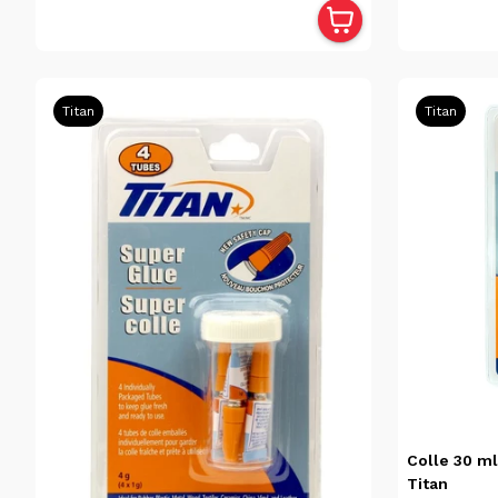
Shoe
Goo
(1)
Titan
Titan
Colle 30 ml
Titan