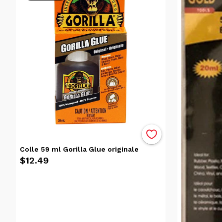
Date, de
la plus
ancienne
à la plus
récente
Date, de
la plus
récente
à la plus
ancienne
Popularité
Colle 59 ml Gorilla Glue originale
$12.49
Prix
$13.00
$0.00