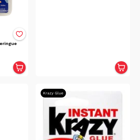
seringue
Krazy Glue