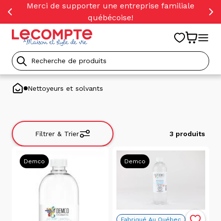
orer
Merci de supporter une entreprise familiale
t
québécoise!
ser
u
tenu
Recherche
de
Nettoyeurs et solvants
produits
Filtrer & Trier
3 produits
Filtrer
Demco
Demco
&
Trier
Trier
Fabriqué Au Québec