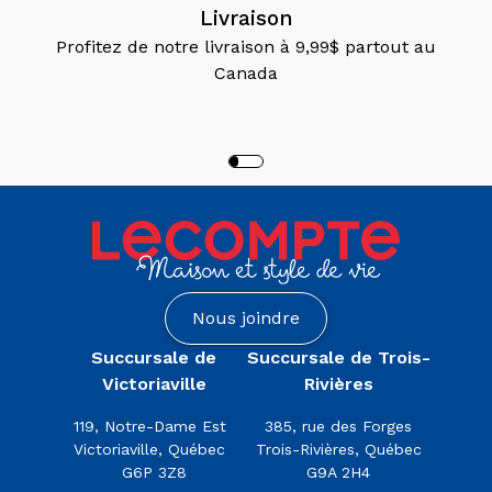
Rivières
Livraison
(2)
Profitez de notre livraison à 9,99$ partout au
Canada
Catégories
Matériel
D'art Et
D'artisanat
(3)
Nettoyeurs
Et
Solvants
Nous joindre
(3)
Peintures,
Succursale de
Succursale de Trois-
Vernis Et
Victoriaville
Rivières
Accessoires
(3)
119, Notre-Dame Est
385, rue des Forges
Victoriaville, Québec
Trois-Rivières, Québec
Produits
G6P 3Z8
G9A 2H4
D'ici
(3)