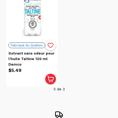
récente
Date, de
la plus
récente
à la plus
ancienne
Popularité
Fabriqué Au Québec
Solvant sans odeur pour
l'huile Taltine 120 ml
Prix
Demco
$5.49
$20.00
$0.00
3
de
3
Disponibilité
Victoriaville
(3)
Trois-