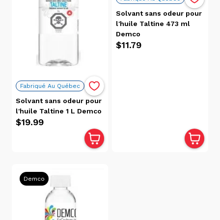
par
Solvant sans odeur pour
Avis
l'huile Taltine 473 ml
Pertinence
Demco
Alphabétique,
$11.79
de A à Z
Alphabétique,
de Z à A
Prix:
Fabriqué Au Québec
faible
Solvant sans odeur pour
à
l'huile Taltine 1 L Demco
élevé
$19.99
Prix:
élevé
à
faible
Date, de
Demco
la plus
ancienne
à la plus