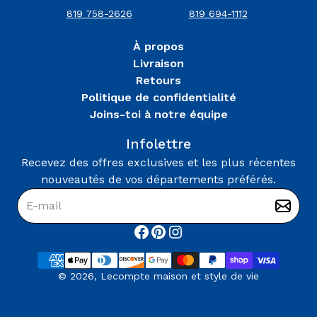
Tous
819 758-2626
819 694-1112
Les
Produits
À propos
(3)
Livraison
Retours
Politique de confidentialité
Marque
Joins-toi à notre équipe
Demco
Infolettre
(3)
Recevez des offres exclusives et les plus récentes
nouveautés de vos départements préférés.
© 2026,
Lecompte maison et style de vie