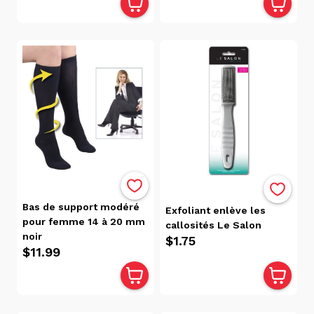
Rivières
(8)
Catégories
Pieds
(11)
Santé
(11)
Santé
Et
Beauté
(11)
Bas de support modéré
Exfoliant enlève les
pour femme 14 à 20 mm
Soins
callosités Le Salon
noir
Personnels
$1.75
$11.99
Et Hygiène
(11)
Tous
Les