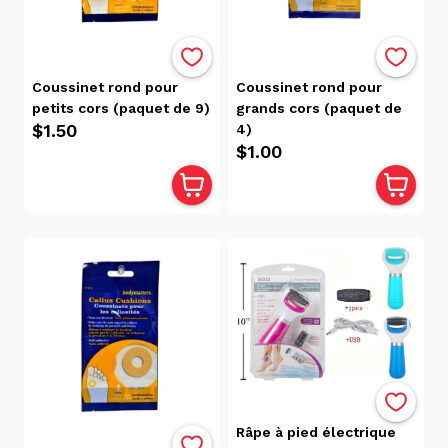
par
Avis
Pertinence
Alphabétique,
Coussinet rond pour
Coussinet rond pour
de A à Z
petits cors (paquet de 9)
grands cors (paquet de
Alphabétique,
$1.50
4)
de Z à A
$1.00
Prix:
faible
à
élevé
Prix:
élevé
à
faible
Date, de
la plus
ancienne
Râpe à pied électrique
à la plus