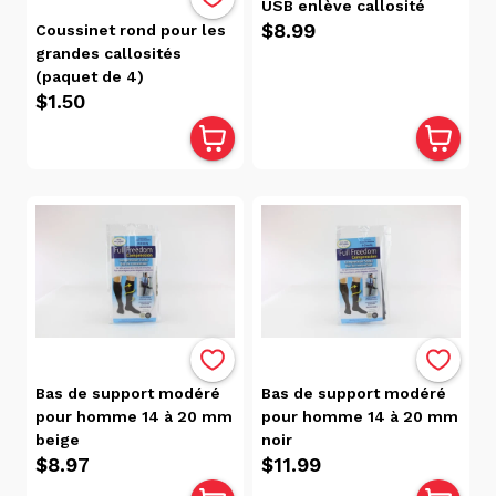
USB enlève callosité
récente
$8.99
Coussinet rond pour les
Date, de
grandes callosités
la plus
(paquet de 4)
récente
$1.50
à la plus
ancienne
Popularité
Prix
$12.00
$0.00
Disponibilité
Bas de support modéré
Bas de support modéré
pour homme 14 à 20 mm
pour homme 14 à 20 mm
Victoriaville
beige
noir
(10)
$8.97
$11.99
Trois-