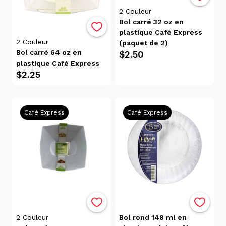
par
2
Couleur
Avis
Bol carré 32 oz en
Pertinence
plastique Café Express
Alphabétique,
2
Couleur
(paquet de 2)
de A à Z
Bol carré 64 oz en
$2.50
Alphabétique,
plastique Café Express
$2.25
de Z à A
Prix:
faible
à
Café Express
Café Express
élevé
Prix:
élevé
à
faible
Date, de
la plus
ancienne
2
Couleur
Bol rond 148 ml en
à la plus