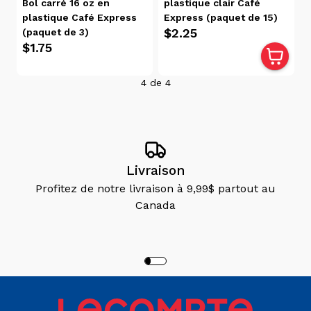
Bol carré 16 oz en
plastique clair Café
récente
plastique Café Express
Express (paquet de 15)
Date, de
$2.25
(paquet de 3)
la plus
$1.75
récente
à la plus
4
de
4
ancienne
Popularité
Prix
Livraison
Profitez de notre livraison à 9,99$ partout au
$3.00
$0.00
Canada
Disponibilité
Victoriaville
(4)
Trois-