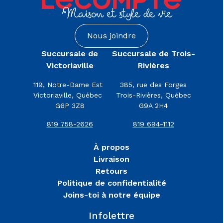
Rivières
(3)
Nous joindre
Catégories
Succursale de
Succursale de Trois-
Autres
Victoriaville
Rivières
(4)
119, Notre-Dame Est
385, rue des Forges
Fête
Victoriaville, Québec
Trois-Rivières, Québec
(4)
G6P 3Z8
G9A 2H4
Fête
(4)
819 758-2626
819 694-1112
Table
De
À propos
Fêtes
Livraison
(4)
Retours
Tous
Politique de confidentialité
Les
Joins-toi à notre équipe
Produits
Infolettre
(4)