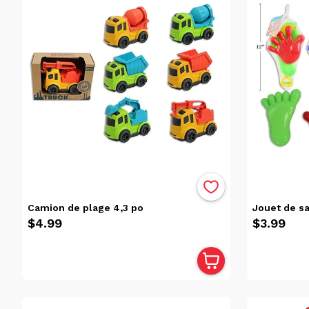
Date, de
la plus
ancienne
à la plus
récente
Date, de
la plus
récente
à la plus
ancienne
Popularité
Camion de plage 4,3 po
Jouet de s
$4.99
$3.99
Prix
$8.00
$0.00