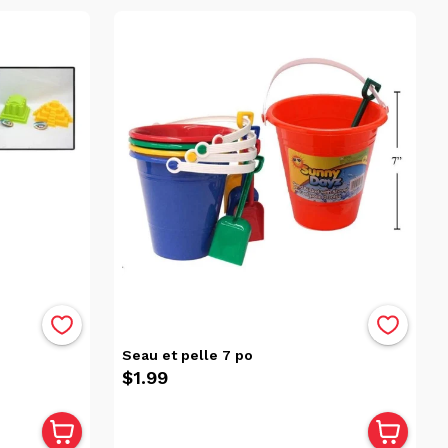
Seau et pelle 7 po
$1.99