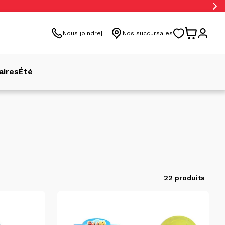
Nous joindre
Nos succursales
aires
Été
22 produits