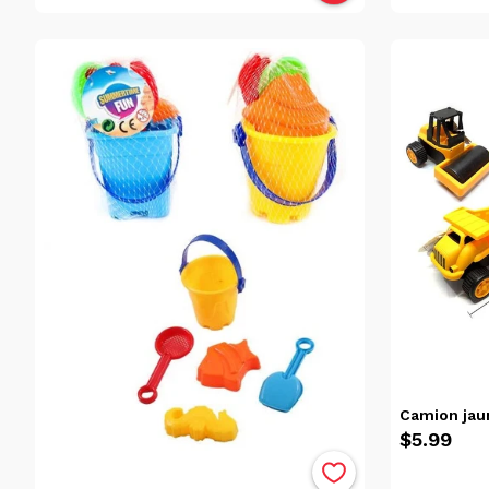
Camion jau
$5.99