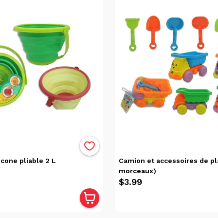
icone pliable 2 L
Camion et accessoires de pl
morceaux)
$3.99