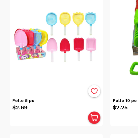
Disponibilité
Victoriaville
(22)
Trois-
Rivières
(4)
Catégories
Camping
(2)
Carrés
De
Sable
Pelle 5 po
Pelle 10 po
(22)
$2.69
$2.25
Été
(22)
Jouets
Estivaux