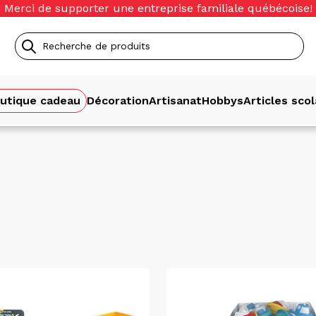
Merci de supporter une entreprise familiale québécoise!
Recherche
de
utique cadeau
Décoration
Artisanat
Hobbys
Articles scol
produits