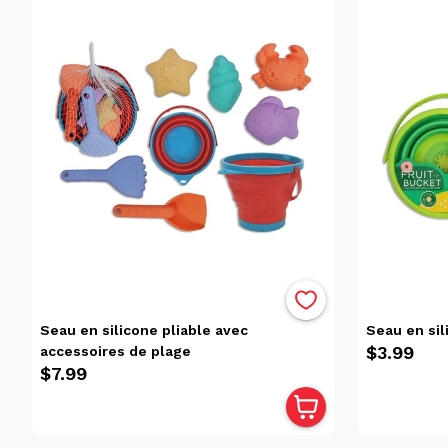
(22)
Tous
Les
Produits
(22)
Marque
Seau en silicone pliable avec
Seau en sil
$3.99
accessoires de plage
$7.99