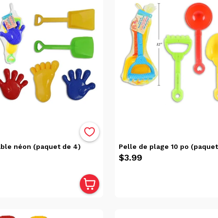
able néon (paquet de 4)
Pelle de plage 10 po (paquet
$3.99