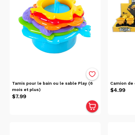
Trier
Trier
par
Avis
Pertinence
Alphabétique,
de A à Z
Alphabétique,
de Z à A
Prix:
Tamis pour le bain ou le sable Play (6
Camion de 
faible
$4.99
mois et plus)
à
$7.99
élevé
Prix:
élevé
à
faible