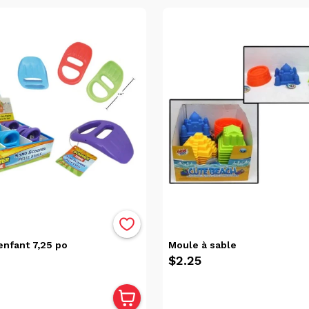
enfant 7,25 po
Moule à sable
$2.25