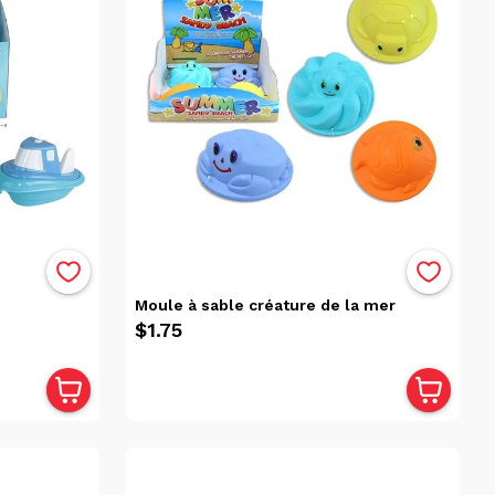
Moule à sable créature de la mer
$1.75