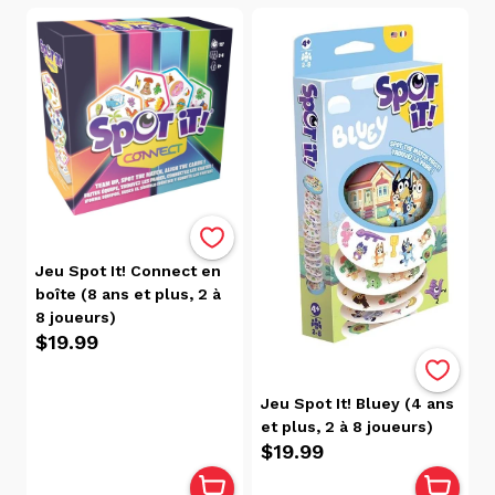
Jeu Spot It! Connect en
boîte (8 ans et plus, 2 à
8 joueurs)
$19.99
Jeu Spot It! Bluey (4 ans
et plus, 2 à 8 joueurs)
$19.99