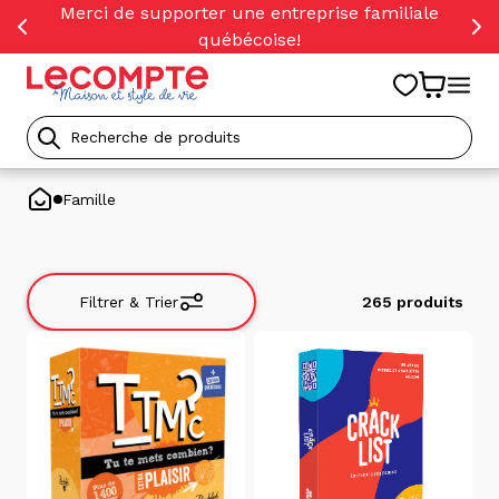
orer
Merci de supporter une entreprise familiale
t
québécoise!
ser
u
tenu
Recherche
de
Famille
produits
Filtrer & Trier
265 produits
Filtrer
&
Trier
Trier