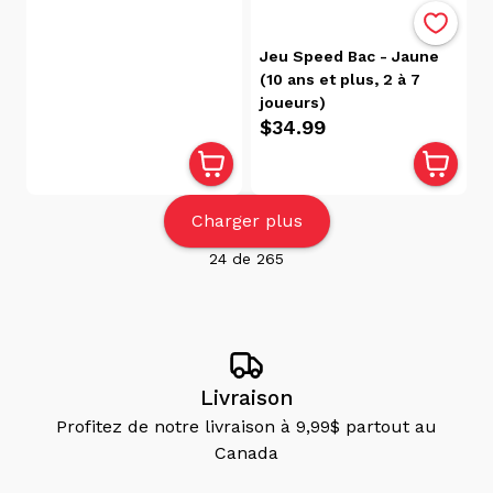
Jeu Speed Bac - Jaune
(10 ans et plus, 2 à 7
joueurs)
$34.99
Charger plus
24
de
265
Livraison
Profitez de notre livraison à 9,99$ partout au
Canada