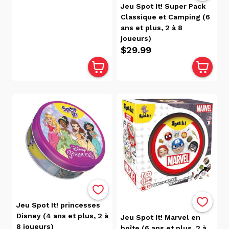
Jeu Spot It! Super Pack
Tous
Classique et Camping (6
Les
ans et plus, 2 à 8
Produits
joueurs)
(265)
$29.99
Marque
Asmodee
(20)
Ravensburger
(6)
Hasbro
(3)
Randolph
(2)
Smart
Games
Jeu Spot It! princesses
(2)
Disney (4 ans et plus, 2 à
Jeu Spot It! Marvel en
8 joueurs)
boîte (6 ans et plus, 2 à
Gladius