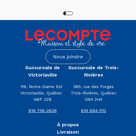
Nous joindre
Succursale de
Succursale de Trois-
Victoriaville
Rivières
119, Notre-Dame Est
385, rue des Forges
Victoriaville, Québec
Trois-Rivières, Québec
G6P 3Z8
G9A 2H4
819 758-2626
819 694-1112
À propos
Livraison