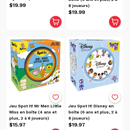
$19.99
8 joueurs)
(1)
$19.99
Ricardo
(1)
Jeu Spot It! Mr Men Little
Jeu Spot It! Disney en
Miss en boîte (4 ans et
boîte (6 ans et plus, 2 à
plus, 2 à 8 joueurs)
8 joueurs)
$15.97
$19.97