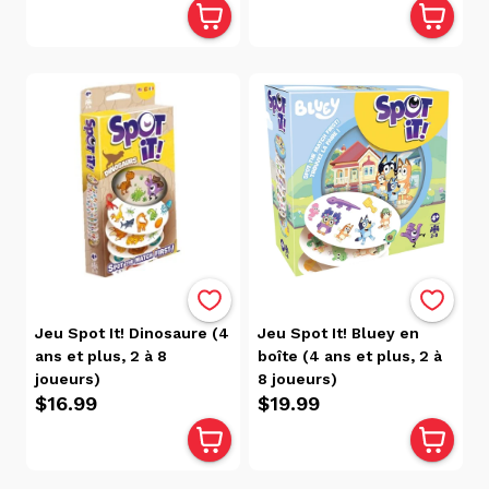
Jeu Spot It! Dinosaure (4
Jeu Spot It! Bluey en
ans et plus, 2 à 8
boîte (4 ans et plus, 2 à
joueurs)
8 joueurs)
$16.99
$19.99