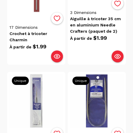
par
Avis
3
Dimensions
Pertinence
Aiguille à tricoter 35 cm
Alphabétique,
en aluminium Needle
17
Dimensions
de A à Z
Crafters (paquet de 2)
Crochet à tricoter
Alphabétique,
$1.99
À partir de
Charmin
de Z à A
$1.99
À partir de
Prix:
faible
à
élevé
Prix:
Unique
Unique
élevé
à
faible
Date, de
la plus
ancienne
à la plus