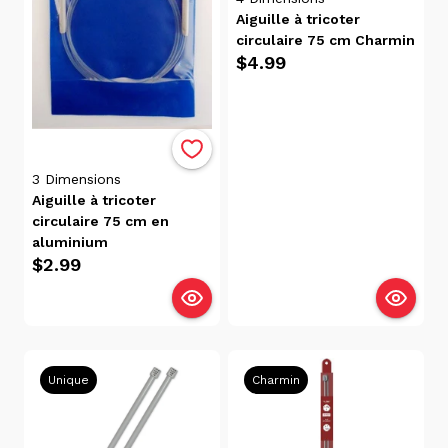
Victoriaville
Aiguille à tricoter
(18)
circulaire 75 cm Charmin
$4.99
Catégories
Aiguilles
Et
Crochets
3
Dimensions
À
Aiguille à tricoter
Tricoter
circulaire 75 cm en
aluminium
(21)
$2.99
Matériel
D'art Et
D'artisanat
(21)
Tous
Unique
Charmin
Les
Produits
(21)