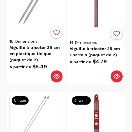
Tricot
(21)
Marque
Charmin
16
Dimensions
14
Dimensions
(4)
Aiguille à tricoter 35 cm
Aiguille à tricoter 35 cm
en plastique Unique
Unique
Charmin (paquet de 2)
(paquet de 2)
(4)
$4.79
À partir de
$5.49
À partir de
Needle
Crafters
(1)
Unique
Charmin