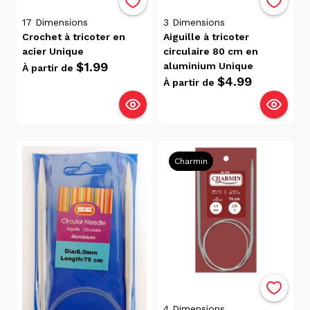
récente
17
Dimensions
3
Dimensions
Date, de
Crochet à tricoter en
Aiguille à tricoter
la plus
acier Unique
circulaire 80 cm en
récente
$1.99
aluminium Unique
À partir de
à la plus
$4.99
À partir de
ancienne
Popularité
Prix
Charmin
$10.00
$0.00
Disponibilité
Trois-
Rivières
(21)
4
Dimensions