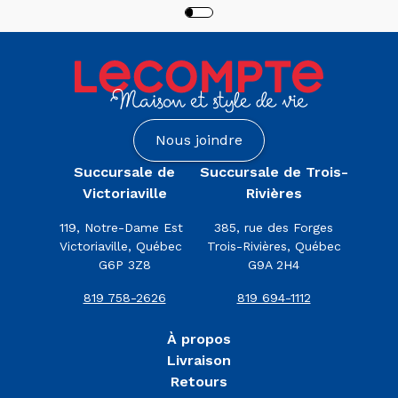
Rivières
(2)
Catégories
Accessoires
(3)
Nous joindre
Broderies
Succursale de
Succursale de Trois-
De
Victoriaville
Rivières
Diamants
(Diamond
119, Notre-Dame Est
385, rue des Forges
Painting)
Victoriaville, Québec
Trois-Rivières, Québec
(3)
G6P 3Z8
G9A 2H4
Hobbys
819 758-2626
819 694-1112
(3)
Tous
À propos
Les
Livraison
Produits
Retours
(3)