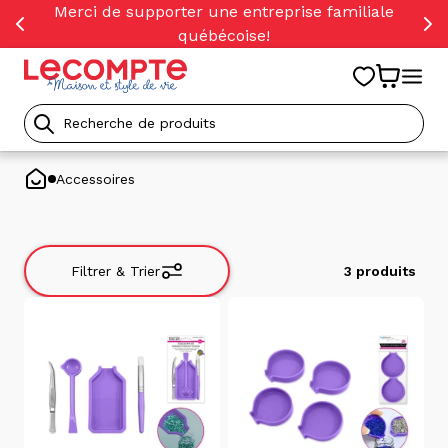
orer
Merci de supporter une entreprise familiale
t
québécoise!
ser
u
tenu
Recherche
de
Accessoires
produits
Filtrer & Trier
3 produits
Filtrer
&
Trier
Trier