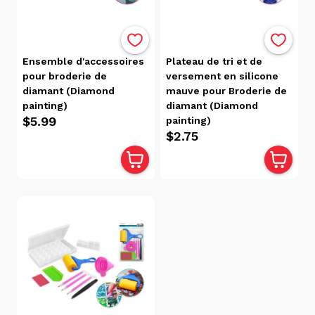
par
Avis
Pertinence
Alphabétique,
Ensemble d'accessoires
Plateau de tri et de
de A à Z
pour broderie de
versement en silicone
Alphabétique,
diamant (Diamond
mauve pour Broderie de
de Z à A
painting)
diamant (Diamond
$5.99
painting)
Prix:
$2.75
faible
à
élevé
Prix:
élevé
à
faible
Date, de
la plus
ancienne
à la plus