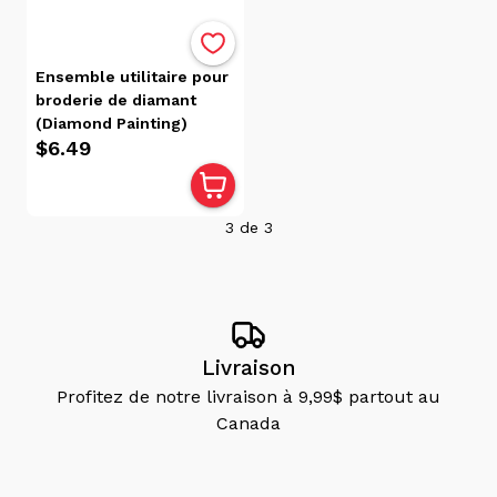
récente
Date, de
la plus
Ensemble utilitaire pour
récente
broderie de diamant
à la plus
(Diamond Painting)
$6.49
ancienne
Popularité
3
de
3
Prix
$7.00
$0.00
Livraison
Disponibilité
Profitez de notre livraison à 9,99$ partout au
Victoriaville
Canada
(3)
Trois-