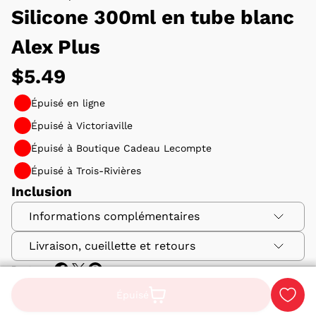
Silicone 300ml en tube blanc
Alex Plus
Prix
$5.49
habituel
Épuisé en ligne
Épuisé à Victoriaville
Épuisé à Boutique Cadeau Lecompte
Épuisé à Trois-Rivières
Inclusion
Informations complémentaires
Livraison, cueillette et retours
Format
300 ml
Partager
Produits
Couleur
Blanc
Épuisé
Nous nous efforçons de fournir des informations,