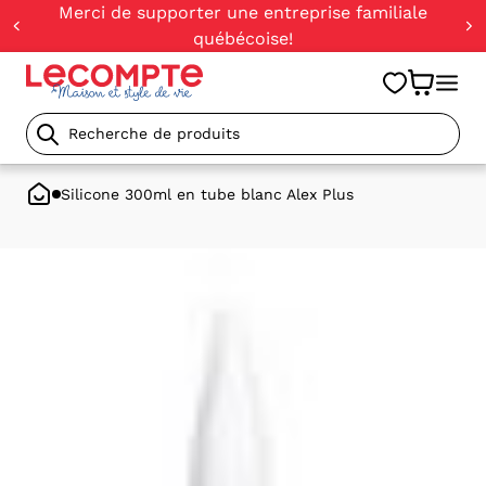
orer
Merci de supporter une entreprise familiale
t
québécoise!
ser
u
tenu
Recherche
de
Silicone 300ml en tube blanc Alex Plus
produits