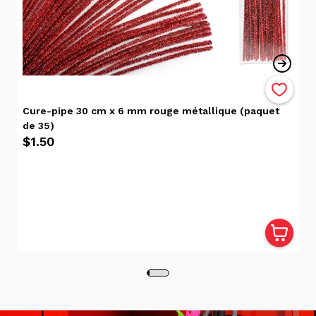
Cartes-cadeaux
Une carte cadeau achetée sur le site web est valable
uniquement en ligne. Dans le même ordre d’idée, une
carte cadeau achetée en magasins valables
seulement en succursale.
Cure-pipe 30 cm x 6 mm rouge métallique (paquet
Cueillette en Magasin
de 35)
$1.50
La cueillette en magasin est gratuite et votre
commande sera traitée dans un délai de 24 heures.
Veuillez noter que certains articles pourraient ne pas
être disponibles dans votre succursale sélectionnée
et devront être transférés depuis une autre
succursale. Vous recevrez un courriel de notification
lorsque votre commande sera prête. Pour récupérer
votre commande, veuillez présenter ce courriel ainsi
qu'une pièce d'identité valide avec photo à l'une des
caisses du magasin sélectionné.
Livraison