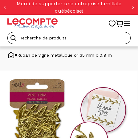
orer
Merci de supporter une entreprise familiale
t
québécoise!
ser
u
tenu
Recherche
de
Ruban de vigne métallique or 35 mm x 0,9 m
produits