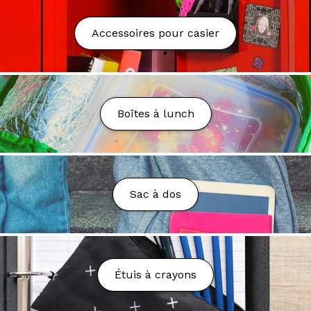
Nous proposons la livraison partout au Québec au
Accessoires pour casier
tarif fixe de 9.99$.
La livraison est gratuite à partir
de 75$ d'achat avant taxes* sauf exception. Nous
nous réservons le droit d'annuler la commande ou
d'ajuster les frais en cas de coûts de transport trop
élevés, sous réserve de votre approbation.
Boîtes à lunch
Nous pouvons livrer dans les boîtes postales (PO
Box), toutefois des frais additionnels peuvent être
demandés.
Délai de Livraison
Sac à dos
Votre colis sera préparé et livré dans un délai de 2 à
7 jours ouvrables.
Vous n’avez toujours rien reçu?
Étuis à crayons
Envoyez un courriel à l’adresse suivante:
serviceweb@maglecompte.ca