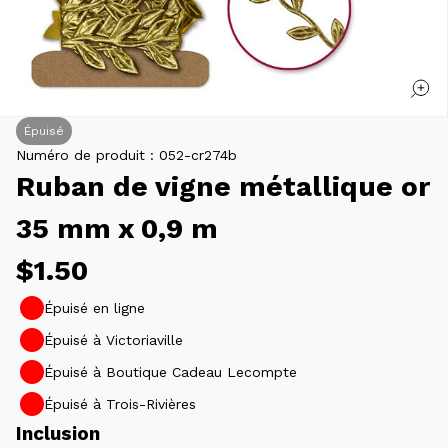
Épuisé
Numéro de produit :
052-cr274b
Ruban de vigne métallique or
35 mm x 0,9 m
Prix
$1.50
habituel
Épuisé en ligne
Épuisé à Victoriaville
Épuisé à Boutique Cadeau Lecompte
Épuisé à Trois-Rivières
Inclusion