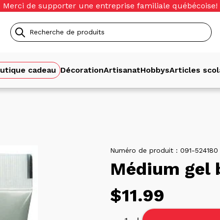
Merci de supporter une entreprise familiale québécoise!
Recherche
de
utique cadeau
Décoration
Artisanat
Hobbys
Articles scol
produits
Numéro de produit :
091-524180
Médium gel 
Prix
$11.99