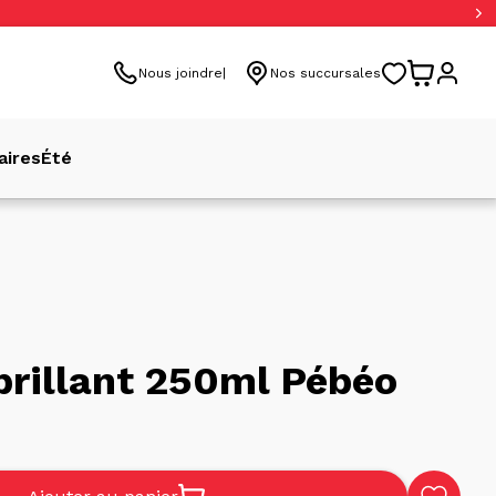
Nous joindre
Nos succursales
aires
Été
brillant 250ml Pébéo