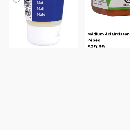
Médium éclaircissa
Pébéo
$29.99
Médium gel mat 100ml Pébéo
$6.89