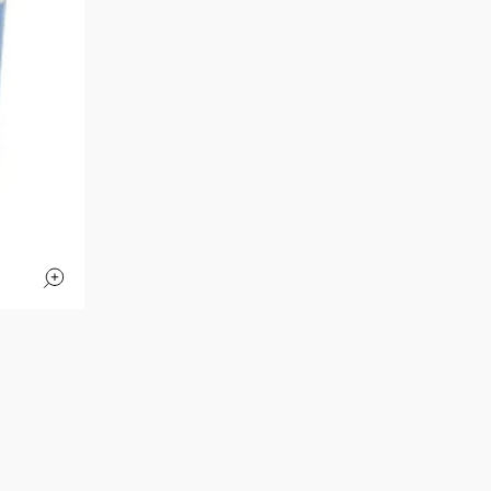
conséquent la couleur de l'ar
réservons le droit de limiter 
que certains produits peuvent
du client.
Cartes-cadeaux
Une carte cadeau achetée sur
même ordre d’idée, une cart
succursale.
Cueillette en M
La cueillette en magasin est
24 heures. Veuillez noter que
votre succursale sélectionnée
Vous recevrez un courriel de
récupérer votre commande, veu
valide avec photo à l'une de