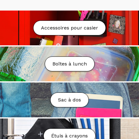
Livraison
Nous proposons la livraison partout au Québec au
Accessoires pour casier
tarif fixe de 9.99$.
La livraison est gratuite à partir
de 75$ d'achat avant taxes* sauf exception. Nous
nous réservons le droit d'annuler la commande ou
d'ajuster les frais en cas de coûts de transport trop
élevés, sous réserve de votre approbation.
Boîtes à lunch
Nous pouvons livrer dans les boîtes postales (PO
Box), toutefois des frais additionnels peuvent être
demandés.
Délai de Livraison
Sac à dos
Votre colis sera préparé et livré dans un délai de 2 à
7 jours ouvrables.
Vous n’avez toujours rien reçu?
Étuis à crayons