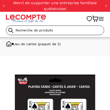
orer
Merci de supporter une entreprise familiale
t
québécoise!
ser
u
tenu
Recherche
de
Jeu de cartes (paquet de 2)
produits