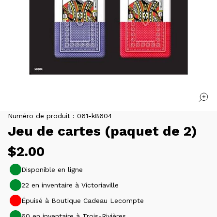
Numéro de produit :
061-k8604
Jeu de cartes (paquet de 2)
Prix
$2.00
habituel
Disponible en ligne
22 en inventaire à Victoriaville
Épuisé à Boutique Cadeau Lecompte
60 en inventaire à Trois-Rivières