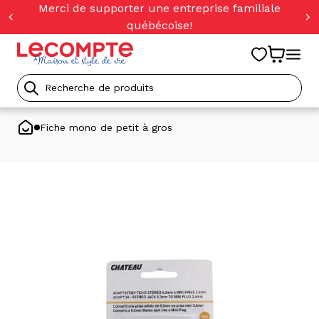
orer
Merci de supporter une entreprise familiale
t
québécoise!
ser
u
tenu
Recherche
de
Fiche mono de petit à gros
produits