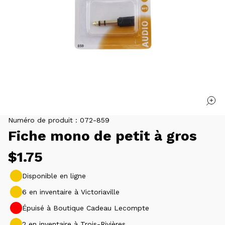
Numéro de produit :
072-859
Fiche mono de petit à gros
Prix
$1.75
habituel
Disponible en ligne
6 en inventaire à Victoriaville
Épuisé à Boutique Cadeau Lecompte
2 en inventaire à Trois-Rivières