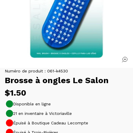
Numéro de produit :
061-k4530
Brosse à ongles Le Salon
Prix
$1.50
habituel
Disponible en ligne
21 en inventaire à Victoriaville
Épuisé à Boutique Cadeau Lecompte
Épuisé à Trois-Rivières