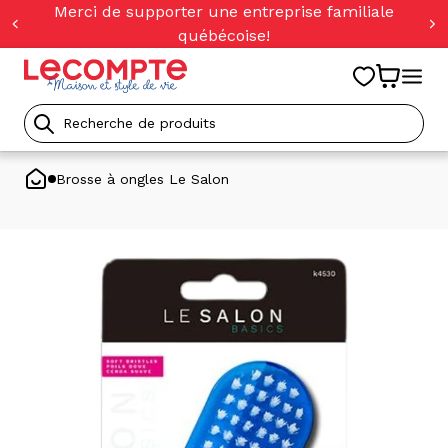
orer
Merci de supporter une entreprise familiale
t
québécoise!
ser
u
tenu
Recherche
de
Brosse à ongles Le Salon
produits