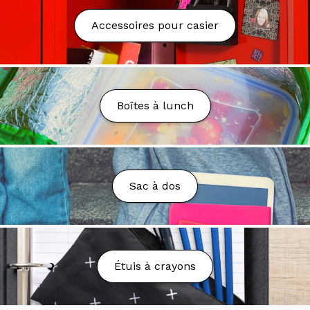
Nous proposons la livraison partout au Québec au
Accessoires pour casier
tarif fixe de 9.99$.
La livraison est gratuite à partir
de 75$ d'achat avant taxes* sauf exception. Nous
nous réservons le droit d'annuler la commande ou
d'ajuster les frais en cas de coûts de transport trop
élevés, sous réserve de votre approbation.
Boîtes à lunch
Nous pouvons livrer dans les boîtes postales (PO
Box), toutefois des frais additionnels peuvent être
demandés.
Délai de Livraison
Sac à dos
Votre colis sera préparé et livré dans un délai de 2 à
7 jours ouvrables.
Vous n’avez toujours rien reçu?
Étuis à crayons
Envoyez un courriel à l’adresse suivante:
serviceweb@maglecompte.ca