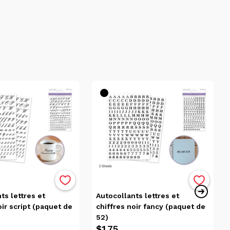
illez noter que nous ne pouvons garantir l'exactitude de
scriptions et les prix des produits sont sujets à
usieurs de nos articles sont en assortiment, par
ticle que vous recevrez peut varier de l'image.
Nous nous
les quantités vendues à un client individuel.
Prenez note
 geler ou fondre. L'achat de ces produits est aux risques
 le site web est valable uniquement en ligne. Dans le
e cadeau achetée en magasins valables seulement en
agasin
 gratuite et votre commande sera traitée dans un délai de
 certains articles pourraient ne pas être disponibles dans
ts lettres et
Autocollants lettres et
 et devront être transférés depuis une autre succursale.
oir script (paquet de
chiffres noir fancy (paquet de
 notification lorsque votre commande sera prête. Pour
52)
illez présenter ce courriel ainsi qu'une pièce d'identité
$1.75