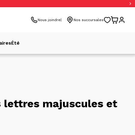
Nous joindre
Nos succursales
aires
Été
 lettres majuscules et