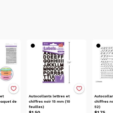
nos produits. Cependant, veu
chaque produit fourni. Les de
modification sans préavis.
Pl
conséquent la couleur de l'ar
réservons le droit de limiter 
que certains produits peuvent
du client.
Cartes-cadeaux
Une carte cadeau achetée sur
même ordre d’idée, une cart
succursale.
Cueillette en M
La cueillette en magasin est
24 heures. Veuillez noter que
 et
Autocollants lettres et
Autocollan
votre succursale sélectionnée
(paquet de
chiffres noir 15 mm (10
chiffres n
Vous recevrez un courriel de
feuilles)
52)
récupérer votre commande, veu
$1.50
$1.75