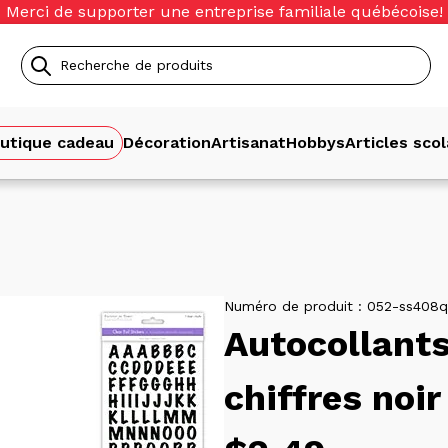
Merci de supporter une entreprise familiale québécoise!
Recherche
de
utique cadeau
Décoration
Artisanat
Hobbys
Articles scol
produits
Numéro de produit :
052-ss408q
Autocollants
chiffres noir