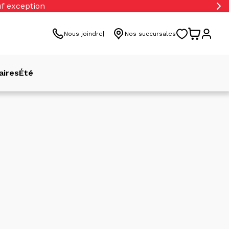
uf exception
Nous joindre
Nos succursales
aires
Été