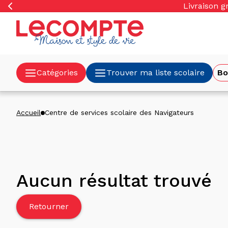
orer
Livraison g
t
ser
u
tenu
Catégories
Trouver ma liste scolaire
Bo
Accueil
Centre de services scolaire des Navigateurs
Aucun résultat trouvé
Retourner