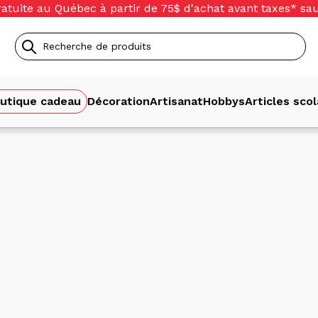
ratuite au Québec à partir de 75$ d'achat avant taxes* sa
Merci de supporter une entreprise familiale québécoise!
Recherche
de
utique cadeau
Décoration
Artisanat
Hobbys
Articles scol
produits