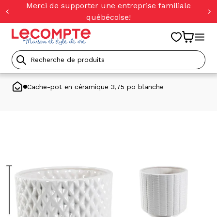
orer
Merci de supporter une entreprise familiale
t
québécoise!
ser
u
tenu
Recherche
de
Cache-pot en céramique 3,75 po blanche
produits