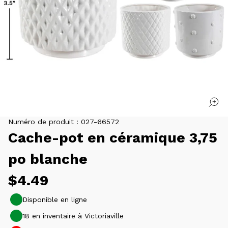
Numéro de produit :
027-66572
Cache-pot en céramique 3,75
po blanche
Prix
$4.49
habituel
Disponible en ligne
18 en inventaire à Victoriaville