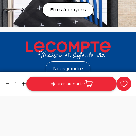
Vous n’avez toujours rien reçu?
Étuis à crayons
Envoyez un courriel à l’adresse suivante:
serviceweb@maglecompte.ca
Politique de retours
Vous souhaitez retourner ou échanger votre
commande pour une raison quelconque? Nous
sommes là pour vous assister. Vous avez 30 jours
suivant la réception de votre commande pour
Nous joindre
retourner la marchandise en magasin. Vous pouvez
retourner votre produit en succursale et obtenir un
Succursale de
Succursale de Trois-
Ajouter au panier
échange ou un remboursement. Ce dernier sera émis
Victoriaville
Rivières
Quantité
par l’entremise de votre méthode initiale de
paiement.
119, Notre-Dame Est
385, rue des Forges
Victoriaville, Québec
Trois-Rivières, Québec
Veuillez considérer les exceptions et conditions
G6P 3Z8
G9A 2H4
suivantes qui s’appliquent à notre politique de retour
et d’échange :
819 758-2626
819 694-1112
Les articles soldés ne sont ni repris ni échangés.