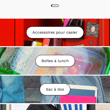
qu'une pièce d'identité valide avec photo à l'une des
caisses du magasin sélectionné.
Livraison
Nous proposons la livraison partout au Québec au
Accessoires pour casier
tarif fixe de 9.99$.
La livraison est gratuite à partir
de 75$ d'achat avant taxes* sauf exception. Nous
nous réservons le droit d'annuler la commande ou
d'ajuster les frais en cas de coûts de transport trop
élevés, sous réserve de votre approbation.
Boîtes à lunch
Nous pouvons livrer dans les boîtes postales (PO
Box), toutefois des frais additionnels peuvent être
demandés.
Délai de Livraison
Sac à dos
Votre colis sera préparé et livré dans un délai de 2 à
7 jours ouvrables.