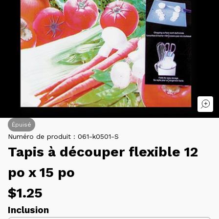
Épuisé
Numéro de produit :
061-k0501-S
Tapis à découper flexible 12
po x 15 po
Prix
$1.25
Inclusion
habituel