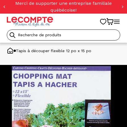
orer
Merci de supporter une entreprise familiale
t
québécoise!
ser
u
tenu
Recherche
de
Tapis à découper flexible 12 po x 15 po
produits