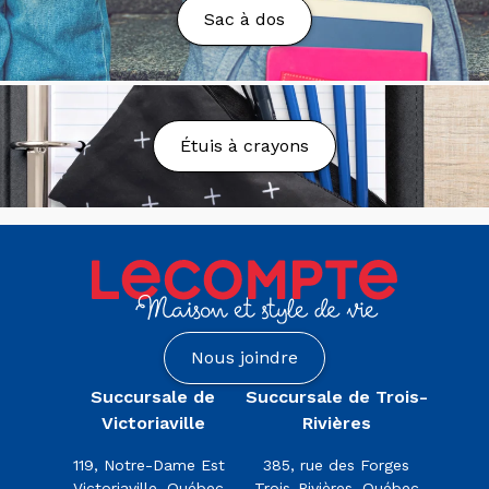
Cartes-cadeaux
Sac à dos
Une carte cadeau achetée sur le site web est valable
uniquement en ligne. Dans le même ordre d’idée, une
carte cadeau achetée en magasins valables
seulement en succursale.
Étuis à crayons
Cueillette en Magasin
La cueillette en magasin est gratuite et votre
commande sera traitée dans un délai de 24 heures.
Veuillez noter que certains articles pourraient ne pas
être disponibles dans votre succursale sélectionnée
et devront être transférés depuis une autre
succursale. Vous recevrez un courriel de notification
Nous joindre
lorsque votre commande sera prête. Pour récupérer
votre commande, veuillez présenter ce courriel ainsi
Succursale de
Succursale de Trois-
qu'une pièce d'identité valide avec photo à l'une des
Victoriaville
Rivières
caisses du magasin sélectionné.
119, Notre-Dame Est
385, rue des Forges
Livraison
Victoriaville, Québec
Trois-Rivières, Québec