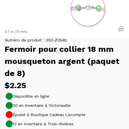
Numéro de produit :
052-jf354b
Fermoir pour collier 18 mm
mousqueton argent (paquet
de 8)
Prix
$2.25
habituel
Disponible en ligne
20 en inventaire à Victoriaville
Épuisé à Boutique Cadeau Lecompte
13 en inventaire à Trois-Rivières