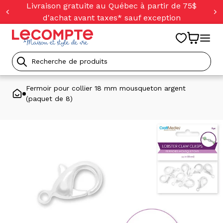
orer
Livraison gratuite au Québec à partir de 75$
t
d'achat avant taxes* sauf exception
ser
u
tenu
Recherche
de
Fermoir pour collier 18 mm mousqueton argent
(paquet de 8)
produits