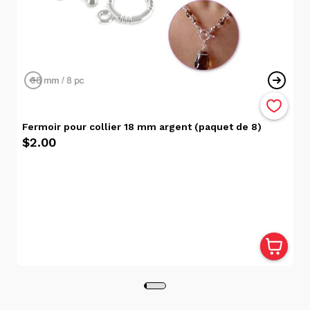
Cartes-cadeaux
Une carte cadeau achetée sur le site web est valable
uniquement en ligne. Dans le même ordre d’idée, une
carte cadeau achetée en magasins valables
seulement en succursale.
Fermoir pour collier 18 mm argent (paquet de 8)
Cueillette en Magasin
$2.00
La cueillette en magasin est gratuite et votre
commande sera traitée dans un délai de 24 heures.
Veuillez noter que certains articles pourraient ne pas
être disponibles dans votre succursale sélectionnée
et devront être transférés depuis une autre
succursale. Vous recevrez un courriel de notification
lorsque votre commande sera prête. Pour récupérer
votre commande, veuillez présenter ce courriel ainsi
qu'une pièce d'identité valide avec photo à l'une des
caisses du magasin sélectionné.