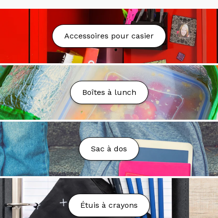
Livraison
Nous proposons la livraison partout au Québec au
Accessoires pour casier
tarif fixe de 9.99$.
La livraison est gratuite à partir
de 75$ d'achat avant taxes* sauf exception. Nous
nous réservons le droit d'annuler la commande ou
d'ajuster les frais en cas de coûts de transport trop
élevés, sous réserve de votre approbation.
Boîtes à lunch
Nous pouvons livrer dans les boîtes postales (PO
Box), toutefois des frais additionnels peuvent être
demandés.
Délai de Livraison
Sac à dos
Votre colis sera préparé et livré dans un délai de 2 à
7 jours ouvrables.
Vous n’avez toujours rien reçu?
Étuis à crayons
Envoyez un courriel à l’adresse suivante: