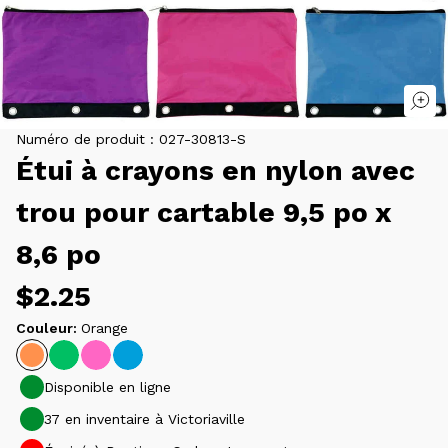
Numéro de produit :
027-30813-S
Étui à crayons en nylon avec
trou pour cartable 9,5 po x
8,6 po
Prix
$2.25
Couleur:
Orange
habituel
Disponible en ligne
37 en inventaire à Victoriaville