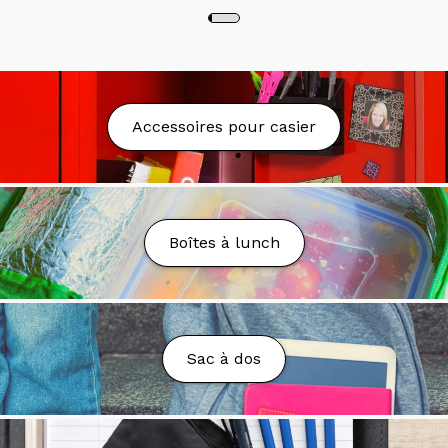
qu'une pièce d'identité valide avec photo à l'une des
caisses du magasin sélectionné.
Livraison
Nous proposons la livraison partout au Québec au
Accessoires pour casier
tarif fixe de 9.99$.
La livraison est gratuite à partir
de 75$ d'achat avant taxes* sauf exception. Nous
nous réservons le droit d'annuler la commande ou
d'ajuster les frais en cas de coûts de transport trop
élevés, sous réserve de votre approbation.
Boîtes à lunch
Nous pouvons livrer dans les boîtes postales (PO
Box), toutefois des frais additionnels peuvent être
demandés.
Délai de Livraison
Sac à dos
Votre colis sera préparé et livré dans un délai de 2 à
7 jours ouvrables.
Vous n’avez toujours rien reçu?