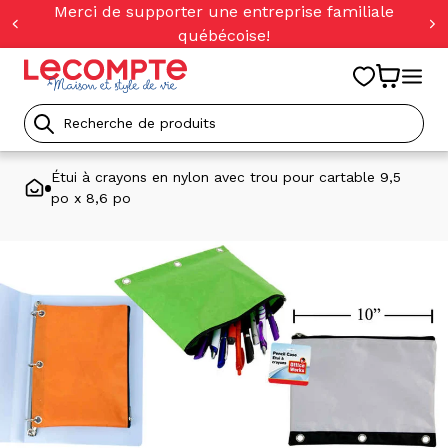
orer
Merci de supporter une entreprise familiale
t
québécoise!
ser
u
tenu
Recherche
de
Étui à crayons en nylon avec trou pour cartable 9,5
po x 8,6 po
produits