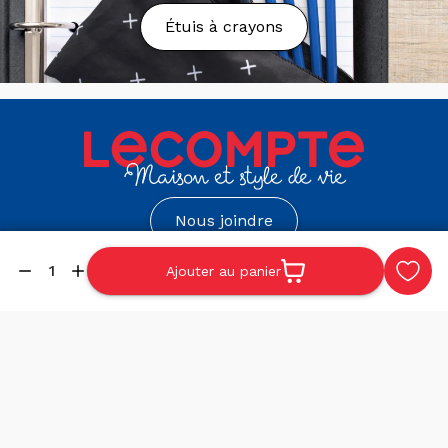
Étuis à crayons
Envoyez un courriel à l’adresse suivante:
serviceweb@maglecompte.ca
Politique de retours
Vous souhaitez retourner ou échanger votre
commande pour une raison quelconque? Nous
sommes là pour vous assister. Vous avez 30 jours
suivant la réception de votre commande pour
Nous joindre
retourner la marchandise en magasin. Vous pouvez
retourner votre produit en succursale et obtenir un
Succursale de
Succursale de Trois-
Ajouter au panier
échange ou un remboursement. Ce dernier sera émis
Victoriaville
Rivières
Quantité
par l’entremise de votre méthode initiale de
paiement.
119, Notre-Dame Est
385, rue des Forges
Victoriaville, Québec
Trois-Rivières, Québec
Veuillez considérer les exceptions et conditions
G6P 3Z8
G9A 2H4
suivantes qui s’appliquent à notre politique de retour
et d’échange :
819 758-2626
819 694-1112
Les articles soldés ne sont ni repris ni échangés.
À propos