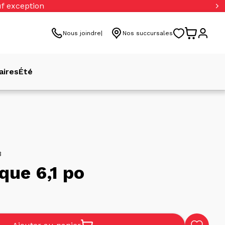
uf exception
Nous joindre
Nos succursales
aires
Été
3
que 6,1 po