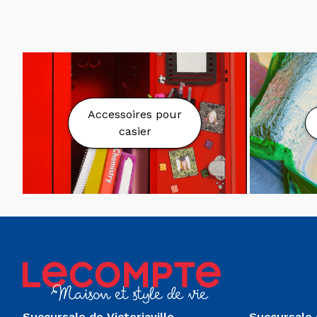
Accessoires pour
casier
Succursale de Victoriaville
Succursale 