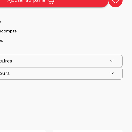
Ajouter au panier
e
Lecompte
es
aires
tours
astique
 po
ir des informations, descriptions et images précises de
illez noter que nous ne pouvons garantir l'exactitude de
scriptions et les prix des produits sont sujets à
usieurs de nos articles sont en assortiment, par
ticle que vous recevrez peut varier de l'image.
Nous nous
les quantités vendues à un client individuel.
Prenez note