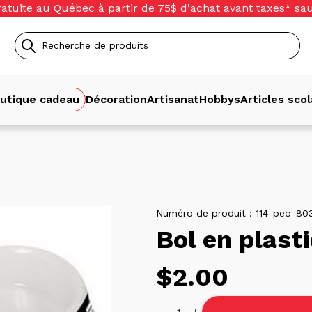
ratuite au Québec à partir de 75$ d'achat avant taxes* sa
Recherche
de
utique cadeau
Décoration
Artisanat
Hobbys
Articles scol
produits
Numéro de produit :
114-peo-80
Bol en plasti
Prix
$2.00