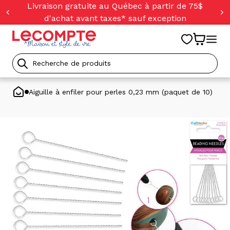
orer
Livraison gratuite au Québec à partir de 75$
t
d'achat avant taxes* sauf exception
ser
u
tenu
Recherche
de
Aiguille à enfiler pour perles 0,23 mm (paquet de 10)
produits