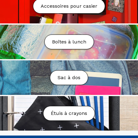
Nous proposons la livraison partout au Québec au
Accessoires pour casier
tarif fixe de 9.99$.
La livraison est gratuite à partir
de 75$ d'achat avant taxes* sauf exception. Nous
nous réservons le droit d'annuler la commande ou
d'ajuster les frais en cas de coûts de transport trop
élevés, sous réserve de votre approbation.
Boîtes à lunch
Nous pouvons livrer dans les boîtes postales (PO
Box), toutefois des frais additionnels peuvent être
demandés.
Délai de Livraison
Sac à dos
Votre colis sera préparé et livré dans un délai de 2 à
7 jours ouvrables.
Vous n’avez toujours rien reçu?
Étuis à crayons
Envoyez un courriel à l’adresse suivante:
serviceweb@maglecompte.ca
Politique de retours