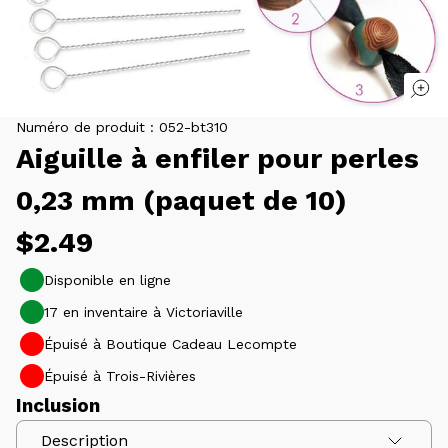
Numéro de produit :
052-bt310
Aiguille à enfiler pour perles
0,23 mm (paquet de 10)
Prix
$2.49
habituel
Disponible en ligne
17 en inventaire à Victoriaville
Épuisé à Boutique Cadeau Lecompte
Épuisé à Trois-Rivières
Inclusion
Description